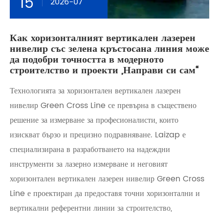
15
2026-07
Как хоризонталният вертикален лазерен
нивелир със зелена кръстосана линия може
да подобри точността в модерното
строителство и проекти „Направи си сам“
Технологията за хоризонтален вертикален лазерен
нивелир Green Cross Line се превърна в съществено
решение за измерване за професионалисти, които
изискват бързо и прецизно подравняване. Laizap е
специализирана в разработването на надеждни
инструменти за лазерно измерване и неговият
хоризонтален вертикален лазерен нивелир Green Cross
Line е проектиран да предоставя точни хоризонтални и
вертикални референтни линии за строителство,