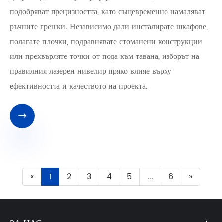
подобряват прецизността, като същевременно намаляват
ръчните грешки. Независимо дали инсталирате шкафове,
полагате плочки, подравнявате стоманени конструкции
или прехвърляте точки от пода към тавана, изборът на
правилния лазерен нивелир пряко влияе върху
ефективността и качеството на проекта.

«
1
2
3
4
5
...
6
»