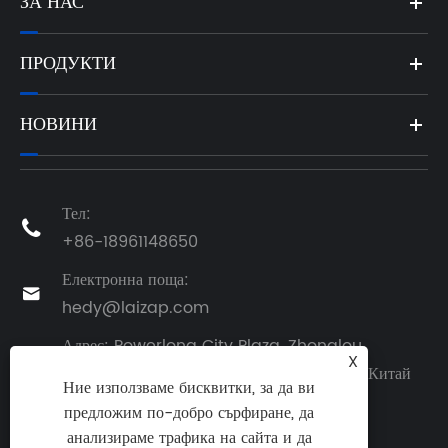
ЗА НАС
ПРОДУКТИ
НОВИНИ
Тел:

+86-18961148650
Електронна поща:

hedy@laizap.com
Адрес: Powerlong City Plaza, Zhonglou

X
District, Changzhou, Jiangsu Province, Китай
Ние използваме бисквитки, за да ви
предложим по-добро сърфиране, да
анализираме трафика на сайта и да