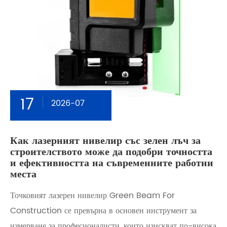
17
2026-07
Как лазерният нивелир със зелен лъч за
строителството може да подобри точността
и ефективността на съвременните работни
места
Точковият лазерен нивелир Green Beam For
Construction се превърна в основен инструмент за
измерване за професионалисти, които изискват по-висока