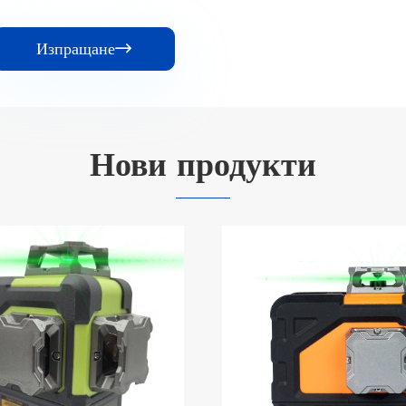
Изпращане

Нови продукти