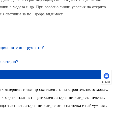
лики в модела и др. При особено силни условия на открито
ня светлина за по -добра видимост.
адиционните инструменти?
о лазерно?
E-Mail
ак лазерният нивелир със зелен лъч за строителството може
подобри точността и ефективността на съвременните
ак хоризонталният вертикален лазерен нивелир със зелена
отни места
стосана линия може да подобри точността в модерното
ащо зеленият лазерен нивелир с отвесна точка е най-умният
оителство и проекти „Направи си сам“
ор за точно подравняване на закрито и на открито