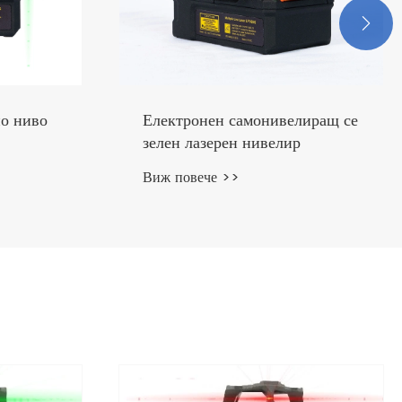

лиращ се
Червен лазерен нивелир с
отвесна точка
Виж повече >>