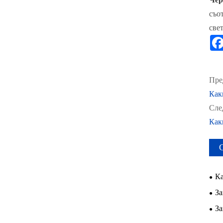
съо
све
Пре
Как
Сле
Как
Ка
под
За
про
съв
За
мод