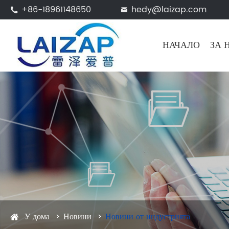
+86-18961148650
hedy@laizap.com


НАЧАЛО
ЗА 
У дома
Новини
Новини от индустрията