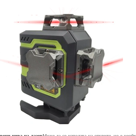
вени нива на лазер
Може да се използва на открито, но е необ