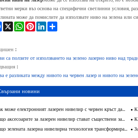
тветни мерки въз основа на специфични светлинни условия, раз
тлината може да помислите да използвате ниво на зелена или си
Facebook
X
WhatsApp
Pinterest
LinkedIn
Share
дишен :
ви са ползите от използването на зелено лазерно ниво над тр
дващия :
ва е разликата между нивото на червен лазер и нивото на зелен
Свързани новини
к може електронният лазерен нивелир с червен кръст да
К
обри точността и ефикасността в съвременните строителни
да 
що аксесоарите за лазерен нивелир стават съществени за
К
екти
раб
ременната работа?
кръ
що зелената лазерна нивелирна технология трансформира
З
стр
ерното строителство?
изб