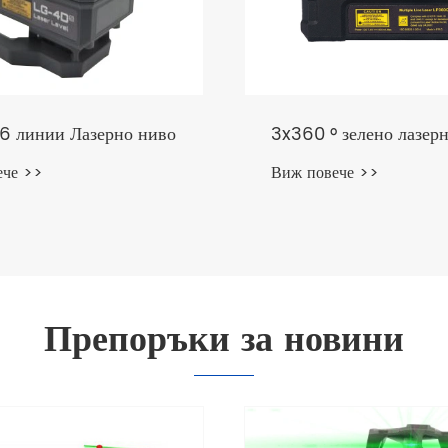
 зелено лазерно ниво
Електронен самониве
зелен лазерен нивелир
ече >>
Виж повече >>
Препоръки за новини