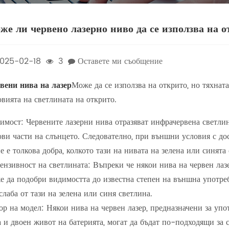
же ли червено лазерно ниво да се използва на 
025-02-18
3
Оставете ми съобщение
вени нива на лазер
Може да се използва на открито, но тяхнат
овията на светлината на открито.
имост: Червените лазерни нива отразяват инфрачервена светлина
ови части на слънцето. Следователно, при външни условия с до
не е толкова добра, колкото тази на нивата на зелена или синята
ензивност на светлината: Въпреки че някои нива на червен лазе
е да подобри видимостта до известна степен на външна употреб
слаба от тази на зелена или синя светлина.
ор на модел: Някои нива на червен лазер, предназначени за упот
а и двоен живот на батерията, могат да бъдат по-подходящи за 