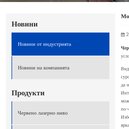
Мо
Новини
2
Новини от индустрията
Чер
усл
Новини на компанията
Вид
сур
да 
Продукти
Инт
мож
по-
Червено лазерно ниво
Изб
ярк