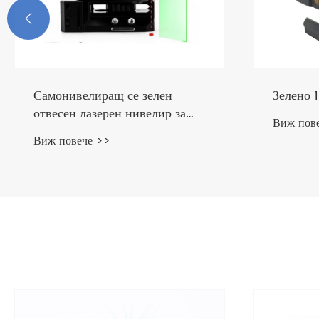

Зелено 16 линии Лазерно ниво
3x360 °
Виж повече >>
Виж пов