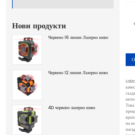
Нови продукти
Червено 16 линии Лазерно ниво
О
Червено 12 линии Лазерно ниво
Laiz
каче
създ
инте
Това
4D червено лазерно ниво
прец
врат
на и
насъ