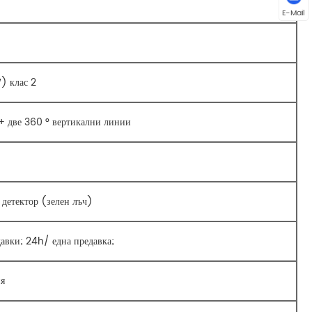
E-Mail
) клас 2
+ две 360 ° вертикални линии
детектор (зелен лъч)
давки; 24h/ една предавка;
я