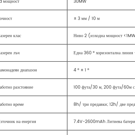
d мощност
30MW
очност
± 3 мм / 10 м
азерен клас
Ниво 2 (изходна мощност <1MW
азерен лъч
Една 360 ° хоризонтална линия 
амонадеян диапазон
4 ° ± 1 °
аботно разстояние
100 фута/30 м, 200 фута/60м с 
аботно време
8h/ три предавки; 12h/ две пре
зточник на енергия
7.4V-2600mAh Литиева батери