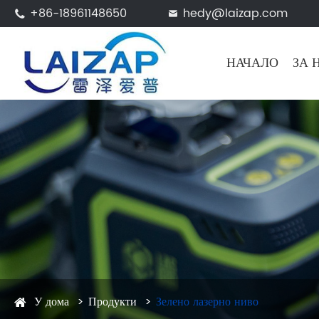
+86-18961148650
hedy@laizap.com


НАЧАЛО
ЗА 
У дома
Продукти
Зелено лазерно ниво