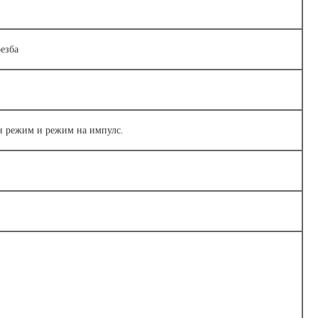
езба
н режим и режим на импулс.