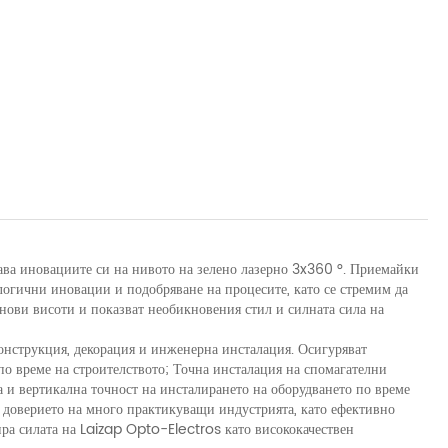
ава иновациите си на нивото на зелено лазерно 3x360 °. Приемайки
ологични иновации и подобряване на процесите, като се стремим да
нови висоти и показват необикновения стил и силната сила на
конструкция, декорация и инженерна инсталация. Осигуряват
по време на строителството; Точна инсталация на спомагателни
а и вертикална точност на инсталирането на оборудването по време
и доверието на много практикуващи индустрията, като ефективно
ра силата на Laizap Opto-Electros като висококачествен