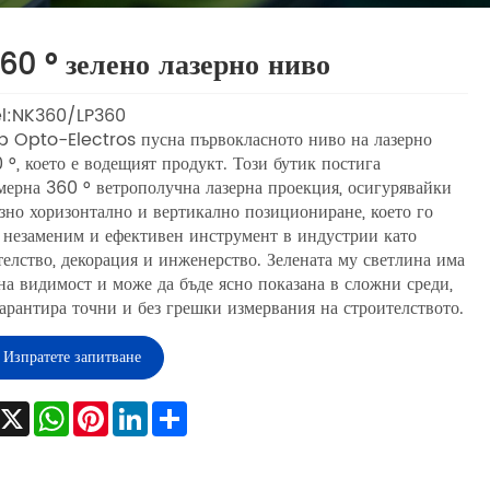
60 ° зелено лазерно ниво
l:NK360/LP360
p Opto-Electros пусна първокласното ниво на лазерно
 °, което е водещият продукт. Този бутик постига
мерна 360 ° ветрополучна лазерна проекция, осигурявайки
зно хоризонтално и вертикално позициониране, което го
 незаменим и ефективен инструмент в индустрии като
телство, декорация и инженерство. Зелената му светлина има
на видимост и може да бъде ясно показана в сложни среди,
гарантира точни и без грешки измервания на строителството.
Изпратете запитване
Facebook
X
WhatsApp
Pinterest
LinkedIn
Share