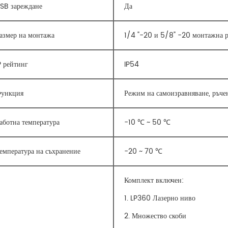
SB зареждане
Да
азмер на монтажа
1/4 "-20 и 5/8" -20 монтажна р
P рейтинг
IP54
ункция
Режим на самоизравняване, ръче
аботна температура
-10 ℃ ~ 50 ℃
емпература на съхранение
-20 ~ 70 ℃
Комплект включен:
1. LP360 Лазерно ниво
2. Множество скоби