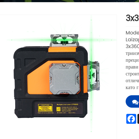
3x3
Mode
Laiza
3x360
трииз
преци
прави
строи
отлич
като 