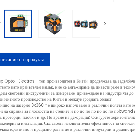
писание на продукта
ap Opto -Electros - топ производител в Китай, продължава да задълбоч
ството като крайъгълен камък, ние се ангажираме да инвестираме в техн
адем световни инструменти за измерване, привеждане на индустрията до 
лигентното производство на Китай в международната област.
 ниво на лазерно 3x360 ° е широко използвано в различни полета като 
изна справка за плоскостта на стените и по по по по по по по поbwand 
и, прозорци, плочки и др. По време на декорация; Осигурете хоризонталн
нженерната инсталация. Със своята изключителна ефективност тя спечел
рчава ефективно и прецизно развитие в различни индустрии и демонстри