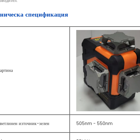
зводител.
хническа спецификация
артина
ветлинен източник-зелен
505nm - 550nm