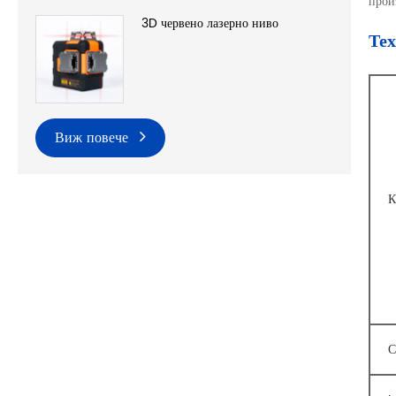
прои
3D червено лазерно ниво
Те
Виж повече
К
С