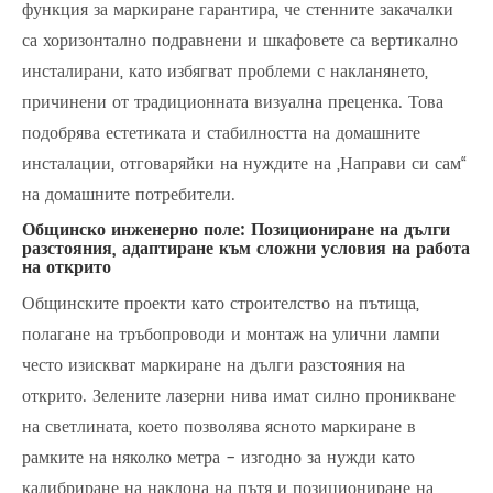
функция за маркиране гарантира, че стенните закачалки
са хоризонтално подравнени и шкафовете са вертикално
инсталирани, като избягват проблеми с накланянето,
причинени от традиционната визуална преценка. Това
подобрява естетиката и стабилността на домашните
инсталации, отговаряйки на нуждите на „Направи си сам“
на домашните потребители.
Общинско инженерно поле: Позициониране на дълги
разстояния, адаптиране към сложни условия на работа
на открито
Общинските проекти като строителство на пътища,
полагане на тръбопроводи и монтаж на улични лампи
често изискват маркиране на дълги разстояния на
открито. Зелените лазерни нива имат силно проникване
на светлината, което позволява ясното маркиране в
рамките на няколко метра - изгодно за нужди като
калибриране на наклона на пътя и позициониране на