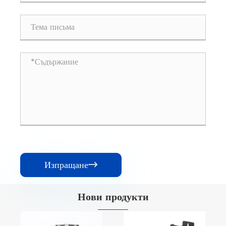
Изпращане

Нови продукти