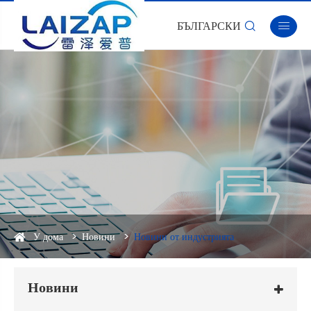
БЪЛГАРСКИ


У дома
Новини
Новини от индустрията
Новини