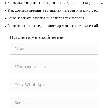
може да подобри точността и ефективността на
Защо аксесоарите за лазерен нивелир стават съществени
съвременните работни места
за съвременната работа?
Как хоризонталният вертикален лазерен нивелир със
зелена кръстосана линия може да подобри точността в
Защо зелената лазерна нивелирна технология
модерното строителство и проекти „Направи си сам“
трансформира модерното строителство?
Защо зеленият лазерен нивелир с отвесна точка е най-
умният избор за точно подравняване на закрито и на
открито
Оставете ми съобщение