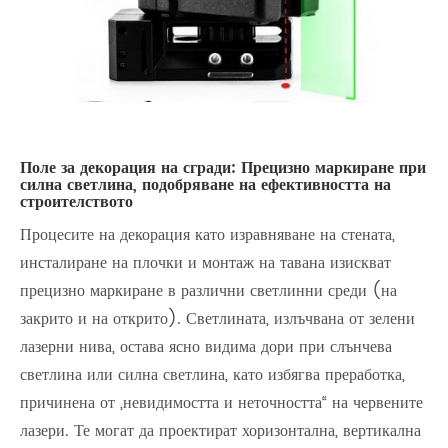
Поле за декорация на сгради: Прецизно маркиране при
силна светлина, подобряване на ефективността на
строителството
Процесите на декорация като изравняване на стената,
инсталиране на плочки и монтаж на тавана изискват
прецизно маркиране в различни светлинни среди (на
закрито и на открито). Светлината, излъчвана от зелени
лазерни нива, остава ясно видима дори при слънчева
светлина или силна светлина, като избягва преработка,
причинена от „невидимостта и неточността“ на червените
лазери. Те могат да проектират хоризонтална, вертикална