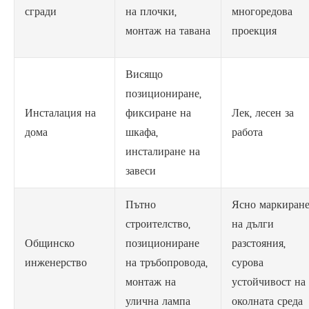
сгради
на плочки,
многоредова
монтаж на тавана
проекция
Висящо
позициониране,
Инсталация на
фиксиране на
Лек, лесен за
дома
шкафа,
работа
инсталиране на
завеси
Пътно
Ясно маркиран
строителство,
на дълги
Общинско
позициониране
разстояния,
инженерство
на тръбопровода,
сурова
монтаж на
устойчивост на
улична лампа
околната среда