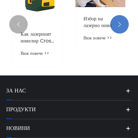
Избор на
лазерно ниво


Как лазерният
Виж повече >>
нивелир Cross
Green Line
Виж повече >>
подобрява
прецизността в
строителството?
ЗА НАС
ПРОДУКТИ
НОВИНИ