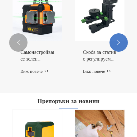


Самонастройващ
Скоба за статив
се зелен
с регулируем
лазерен
лазерен
Виж повече >>
Виж повече >>
нивелир за
нивелир
подравняване
на стени и
тавани
Препоръки за новини