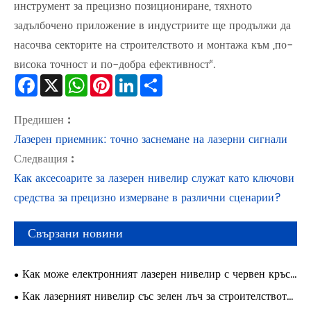
инструмент за прецизно позициониране, тяхното
задълбочено приложение в индустриите ще продължи да
насочва секторите на строителството и монтажа към „по-
висока точност и по-добра ефективност“.
Facebook
X
WhatsApp
Pinterest
LinkedIn
Share
Предишен :
Лазерен приемник: точно заснемане на лазерни сигнали
Следващия :
Как аксесоарите за лазерен нивелир служат като ключови
средства за прецизно измерване в различни сценарии?
Свързани новини
Как може електронният лазерен нивелир с червен кръст
да подобри точността и ефикасността в съвременните
Как лазерният нивелир със зелен лъч за строителството
строителни проекти