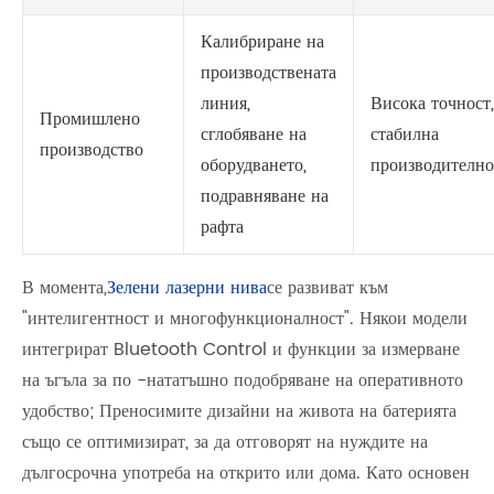
Калибриране на
производствената
линия,
Висока точност,
Промишлено
сглобяване на
стабилна
производство
оборудването,
производително
подравняване на
рафта
В момента,
Зелени лазерни нива
се развиват към
"интелигентност и многофункционалност". Някои модели
интегрират Bluetooth Control и функции за измерване
на ъгъла за по -нататъшно подобряване на оперативното
удобство; Преносимите дизайни на живота на батерията
също се оптимизират, за да отговорят на нуждите на
дългосрочна употреба на открито или дома. Като основен