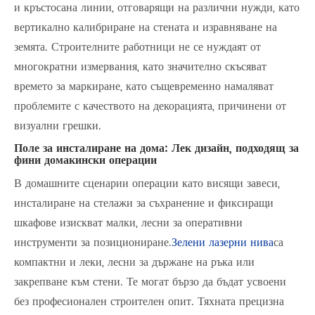
и кръстосана линии, отговарящи на различни нужди, като
вертикално калибриране на стената и изравняване на
земята. Строителните работници не се нуждаят от
многократни измервания, като значително скъсяват
времето за маркиране, като същевременно намаляват
проблемите с качеството на декорацията, причинени от
визуални грешки.
Поле за инсталиране на дома: Лек дизайн, подходящ за
фини домакински операции
В домашните сценарии операции като висящи завеси,
инсталиране на стелажи за съхранение и фиксиращи
шкафове изискват малки, лесни за оперативни
инструменти за позициониране.
Зелени лазерни нива
са
компактни и леки, лесни за държане на ръка или
закрепване към стени. Те могат бързо да бъдат усвоени
без професионален строителен опит. Тяхната прецизна